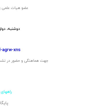
عضو هیات علمی پژ
دوشنبه، دوازدهم خ
d-agrw-xns
جهت هماهنگی و حضور در نشست 
راههای 
پایگا