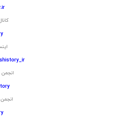
.ir
کانال
ry
اینس
shistory_ir
انجمن ا
story
انجمن ا
ry