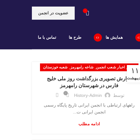
۰
عضویت در انجمن
همایش ها
طرح ها
تماس با ما
,
,
,
اخبار
اخبار شعب انجمن
شاخه رامهرمز
شعبه خوزستان
۱۱
دیبهشت
گزارش تصویری بزرگداشت روز ملی خلیج
فارس در شهرستان رامهرمز
۰
توسط
History-Admin
راههای ارتباطی با انجمن ایرانی تاریخ پایگاه رسمی
انجمن ایرانی ت...
ادامه مطلب